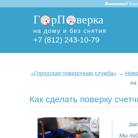
Внимание!
Бли
Г
рП
верка
на дому и без снятия
+7 (812) 243-10-79
«Городская поверочная служба»
→
Ново
на
Как сделать поверку счет
Зак
Мы под