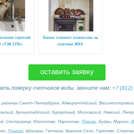
ючения горячей
Банки отменят комиссию за
 «ТЭК СПб»
платежи ЖКХ
оставить заявку
ать поверку счетчиков воды, звоните нам:
+7 (812)
ех районах Санкт-Петербурга: Адмиралтейский, Василеостровский
ельский, Кронштадтский, Курортный, Московский, Невский, Пет
ый. Сестрорецк, Юнтолово, Парголово,
Парнас
, Бугры, Мурино,
Д
ино,
Пушкин
, Шушары, Гатчина, Красное Село, Горелово, Стрел